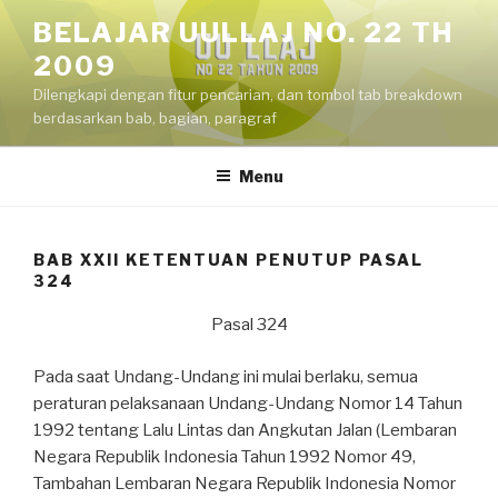
Skip
BELAJAR UULLAJ NO. 22 TH
to
2009
content
Dilengkapi dengan fitur pencarian, dan tombol tab breakdown
berdasarkan bab, bagian, paragraf
Menu
BAB XXII KETENTUAN PENUTUP PASAL
324
Pasal 324
Pada saat Undang-Undang ini mulai berlaku, semua
peraturan pelaksanaan Undang-Undang Nomor 14 Tahun
1992 tentang Lalu Lintas dan Angkutan Jalan (Lembaran
Negara Republik Indonesia Tahun 1992 Nomor 49,
Tambahan Lembaran Negara Republik Indonesia Nomor