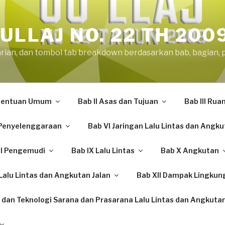
ULLAJ NO. 22 TH 200
arian, dan tombol tab breakdown berdasarkan bab, bagian, 
etentuan Umum
Bab II Asas dan Tujuan
Bab III Rua
Penyelenggaraan
Bab VI Jaringan Lalu Lintas dan Angku
II Pengemudi
Bab IX Lalu Lintas
Bab X Angkutan
alu Lintas dan Angkutan Jalan
Bab XII Dampak Lingkun
 dan Teknologi Sarana dan Prasarana Lalu Lintas dan Angkutan