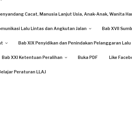
enyandang Cacat, Manusia Lanjut Usia, Anak-Anak, Wanita Ham
omunikasi Lalu Lintas dan Angkutan Jalan
Bab XVII Sum
at
Bab XIX Penyidikan dan Penindakan Pelanggaran Lalu 
Bab XXI Ketentuan Peralihan
Buka PDF
Like Faceb
elajar Peraturan LLAJ