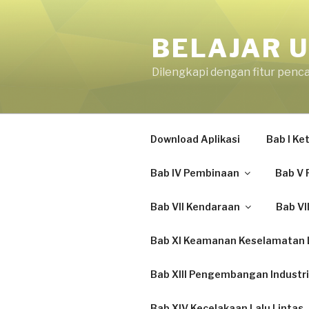
Skip
to
BELAJAR U
content
Dilengkapi dengan fitur penc
Download Aplikasi
Bab I K
Bab IV Pembinaan
Bab V 
Bab VII Kendaraan
Bab VI
Bab XI Keamanan Keselamatan L
Bab XIII Pengembangan Industri
Bab XIV Kecelakaan Lalu Lintas