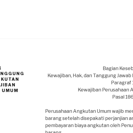
1
Bagian Keseb
TANGGUNG
Kewajiban, Hak, dan Tanggung Jawa
GKUTAN
Paragraf 
JIBAN
Kewajiban Perusahaan
N UMUM
Pasal 18
Perusahaan Angkutan Umum wajib men
barang setelah disepakati perjanjian 
pembayaran biaya angkutan oleh Penu
barang.