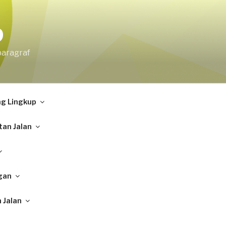
9
paragraf
ng Lingkup
tan Jalan
gan
 Jalan