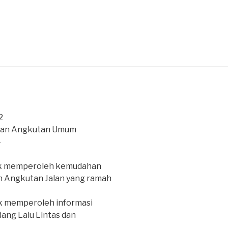
2
haan Angkutan Umum
4
ak memperoleh kemudahan
n Angkutan Jalan yang ramah
k memperoleh informasi
dang Lalu Lintas dan