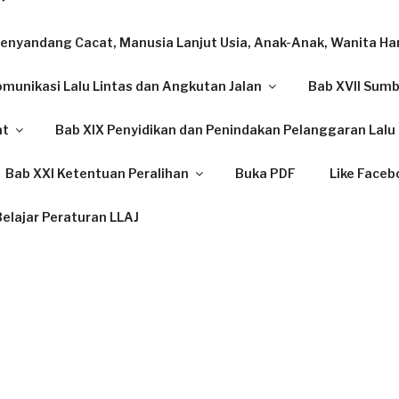
enyandang Cacat, Manusia Lanjut Usia, Anak-Anak, Wanita Ham
omunikasi Lalu Lintas dan Angkutan Jalan
Bab XVII Sum
at
Bab XIX Penyidikan dan Penindakan Pelanggaran Lalu 
Bab XXI Ketentuan Peralihan
Buka PDF
Like Faceb
elajar Peraturan LLAJ