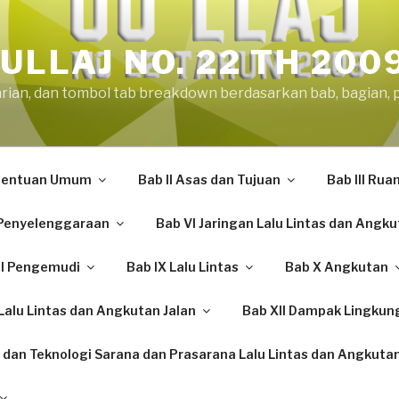
ULLAJ NO. 22 TH 200
arian, dan tombol tab breakdown berdasarkan bab, bagian, 
etentuan Umum
Bab II Asas dan Tujuan
Bab III Rua
Penyelenggaraan
Bab VI Jaringan Lalu Lintas dan Angku
II Pengemudi
Bab IX Lalu Lintas
Bab X Angkutan
alu Lintas dan Angkutan Jalan
Bab XII Dampak Lingkun
 dan Teknologi Sarana dan Prasarana Lalu Lintas dan Angkutan