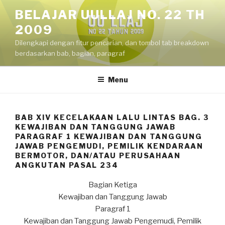
Skip
BELAJAR UULLAJ NO. 22 TH
to
2009
content
Dilengkapi dengan fitur pencarian, dan tombol tab breakdown
berdasarkan bab, bagian, paragraf
Menu
BAB XIV KECELAKAAN LALU LINTAS BAG. 3
KEWAJIBAN DAN TANGGUNG JAWAB
PARAGRAF 1 KEWAJIBAN DAN TANGGUNG
JAWAB PENGEMUDI, PEMILIK KENDARAAN
BERMOTOR, DAN/ATAU PERUSAHAAN
ANGKUTAN PASAL 234
Bagian Ketiga
Kewajiban dan Tanggung Jawab
Paragraf 1
Kewajiban dan Tanggung Jawab Pengemudi, Pemilik