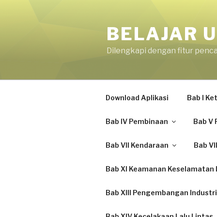
Skip
to
BELAJAR U
content
Dilengkapi dengan fitur penc
Download Aplikasi
Bab I K
Bab IV Pembinaan
Bab V 
Bab VII Kendaraan
Bab VI
Bab XI Keamanan Keselamatan L
Bab XIII Pengembangan Industri
Bab XIV Kecelakaan Lalu Lintas