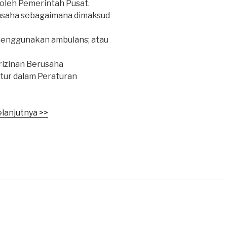
 oleh Pemerintah Pusat.
rusaha sebagaimana dimaksud
menggunakan ambulans; atau
rizinan Berusaha
atur dalam Peraturan
lanjutnya >>