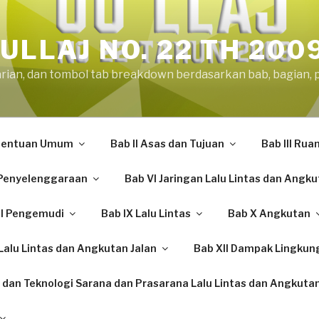
ULLAJ NO. 22 TH 200
arian, dan tombol tab breakdown berdasarkan bab, bagian, 
etentuan Umum
Bab II Asas dan Tujuan
Bab III Rua
Penyelenggaraan
Bab VI Jaringan Lalu Lintas dan Angku
II Pengemudi
Bab IX Lalu Lintas
Bab X Angkutan
alu Lintas dan Angkutan Jalan
Bab XII Dampak Lingkun
 dan Teknologi Sarana dan Prasarana Lalu Lintas dan Angkutan