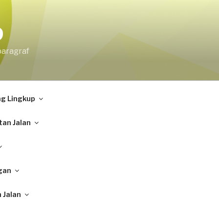
9
paragraf
ng Lingkup
tan Jalan
gan
 Jalan