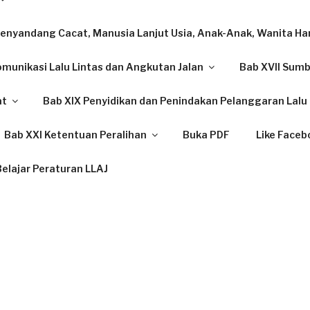
enyandang Cacat, Manusia Lanjut Usia, Anak-Anak, Wanita Ham
omunikasi Lalu Lintas dan Angkutan Jalan
Bab XVII Sum
at
Bab XIX Penyidikan dan Penindakan Pelanggaran Lalu 
Bab XXI Ketentuan Peralihan
Buka PDF
Like Faceb
elajar Peraturan LLAJ