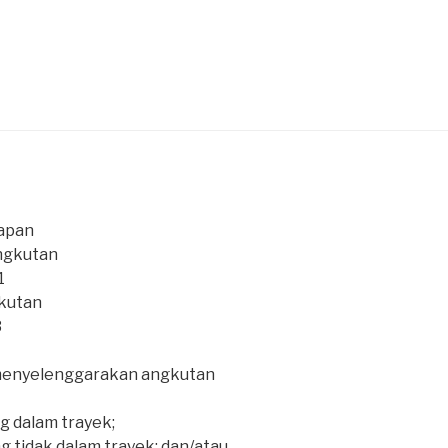
lapan
ngkutan
1
kutan
3
menyelenggarakan angkutan
g dalam trayek;
g tidak dalam trayek; dan/atau