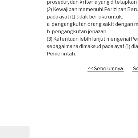
prosedur, dan kriteria yang ditetapkan
(2) Kewajiban memenuhi Perizinan Be
pada ayat (1) tidak berlaku untuk:
a. pengangkutan orang sakit dengan 
b. pengangkutan jenazah.
(3) Ketentuan lebih lanjut mengenai Pe
sebagaimana dimaksud pada ayat (1) di
Pemerintah.
<< Sebelumnya
Se