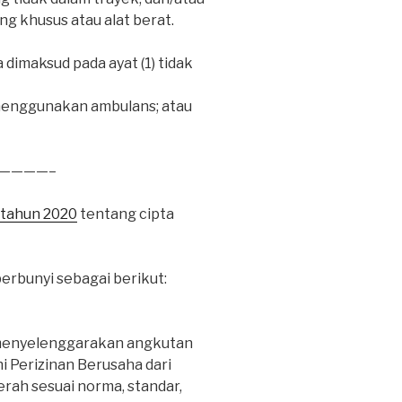
g khusus atau alat berat.
 dimaksud pada ayat (1) tidak
menggunakan ambulans; atau
————–
 tahun 2020
tentang cipta
erbunyi sebagai berikut:
menyelenggarakan angkutan
 Perizinan Berusaha dari
rah sesuai norma, standar,