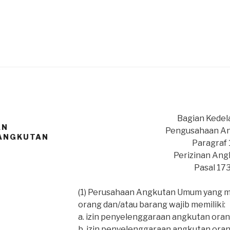
Bagian Kede
AN
Pengusahaan A
 ANGKUTAN
Paragraf 
Perizinan Ang
Pasal 17
(1) Perusahaan Angkutan Umum yang 
orang dan/atau barang wajib memiliki:
a. izin penyelenggaraan angkutan oran
b. izin penyelenggaraan angkutan oran