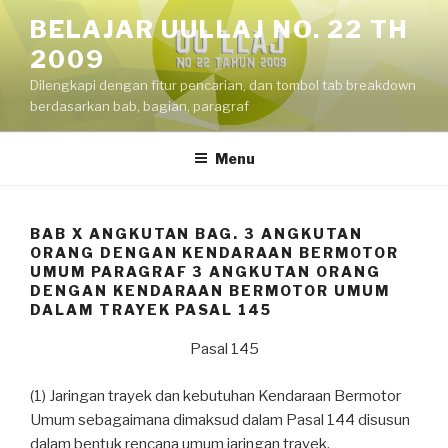
Skip
BELAJAR UULLAJ NO. 22 TH
to
2009
content
Dilengkapi dengan fitur pencarian, dan tombol tab breakdown
berdasarkan bab, bagian, paragraf
Menu
BAB X ANGKUTAN BAG. 3 ANGKUTAN
ORANG DENGAN KENDARAAN BERMOTOR
UMUM PARAGRAF 3 ANGKUTAN ORANG
DENGAN KENDARAAN BERMOTOR UMUM
DALAM TRAYEK PASAL 145
Pasal 145
(1) Jaringan trayek dan kebutuhan Kendaraan Bermotor
Umum sebagaimana dimaksud dalam Pasal 144 disusun
dalam bentuk rencana umum jaringan trayek.