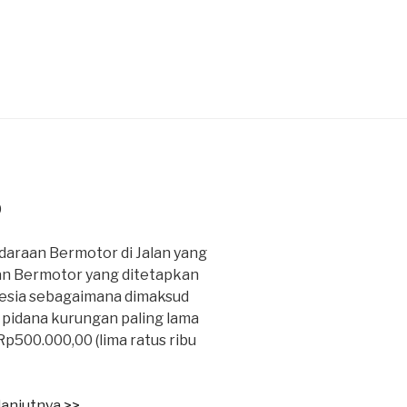
0
araan Bermotor di Jalan yang
an Bermotor yang ditetapkan
nesia sebagaimana dimaksud
n pidana kurungan paling lama
Rp500.000,00 (lima ratus ribu
lanjutnya >>