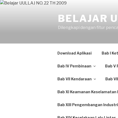
Skip
to
BELAJAR U
content
Dilengkapi dengan fitur penc
Download Aplikasi
Bab I K
Bab IV Pembinaan
Bab V 
Bab VII Kendaraan
Bab VI
Bab XI Keamanan Keselamatan L
Bab XIII Pengembangan Industri
Bab XIV Kecelakaan Lalu Lintas