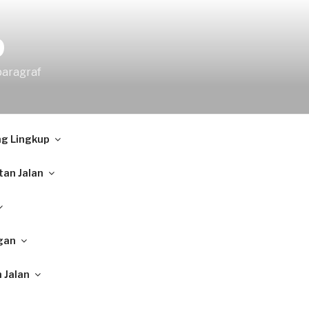
9
paragraf
ng Lingkup
tan Jalan
gan
 Jalan