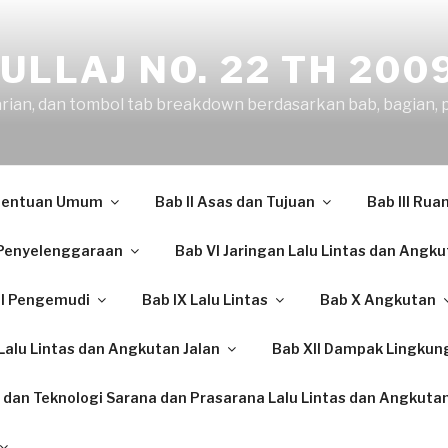
ULLAJ NO. 22 TH 200
arian, dan tombol tab breakdown berdasarkan bab, bagian, 
etentuan Umum
Bab II Asas dan Tujuan
Bab III Rua
Penyelenggaraan
Bab VI Jaringan Lalu Lintas dan Angku
II Pengemudi
Bab IX Lalu Lintas
Bab X Angkutan
alu Lintas dan Angkutan Jalan
Bab XII Dampak Lingkun
 dan Teknologi Sarana dan Prasarana Lalu Lintas dan Angkutan