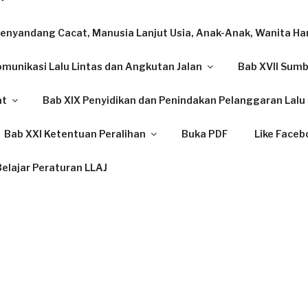
enyandang Cacat, Manusia Lanjut Usia, Anak-Anak, Wanita Ham
omunikasi Lalu Lintas dan Angkutan Jalan
Bab XVII Sum
at
Bab XIX Penyidikan dan Penindakan Pelanggaran Lalu 
Bab XXI Ketentuan Peralihan
Buka PDF
Like Faceb
elajar Peraturan LLAJ