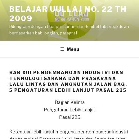
Skip
BELAJAR UULLAJ NO. 22 TH
to
2009
content
Dilengkapi dengan fitur pencarian, dan tombol tab breakdown
berdasarkan bab, bagian, paragraf
Menu
BAB XIII PENGEMBANGAN INDUSTRI DAN
TEKNOLOGI SARANA DAN PRASARANA
LALU LINTAS DAN ANGKUTAN JALAN BAG.
5 PENGATURAN LEBIH LANJUT PASAL 225
Bagian Kelima
Pengaturan Lebih Lanjut
Pasal 225
Ketentuan lebih lanjut mengenai pengembangan industri