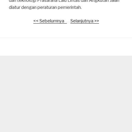
dan teknologi Prasarana Lalu Lintas dan Angkutan Jalan
diatur dengan peraturan pemerintah.
<< Sebelumnya
Selanjutnya >>