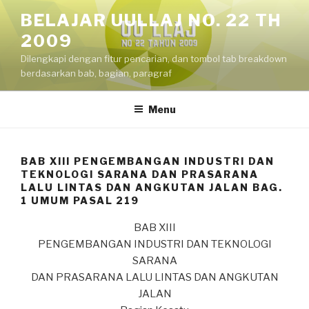
Skip
BELAJAR UULLAJ NO. 22 TH
to
2009
content
Dilengkapi dengan fitur pencarian, dan tombol tab breakdown
berdasarkan bab, bagian, paragraf
Menu
BAB XIII PENGEMBANGAN INDUSTRI DAN
TEKNOLOGI SARANA DAN PRASARANA
LALU LINTAS DAN ANGKUTAN JALAN BAG.
1 UMUM PASAL 219
BAB XIII
PENGEMBANGAN INDUSTRI DAN TEKNOLOGI
SARANA
DAN PRASARANA LALU LINTAS DAN ANGKUTAN
JALAN