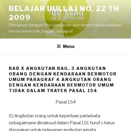
Skip
BELAJAR UULLAJ NO. 22 TH
to
2009
content
Dilengkapi dengan fitur pencarian, dan tombol tab breakdown
berdasarkan bab, bagian, paragraf
Menu
BAB X ANGKUTAN BAG. 3 ANGKUTAN
ORANG DENGAN KENDARAAN BERMOTOR
UMUM PARAGRAF 4 ANGKUTAN ORANG
DENGAN KENDARAAN BERMOTOR UMUM
TIDAK DALAM TRAYEK PASAL 154
Pasal 154
(1) Angkutan orang untuk keperluan pariwisata
sebagaimana dimaksud dalam Pasal 151 huruf c harus
digunakan untuk pelayanan angkutan wisata.