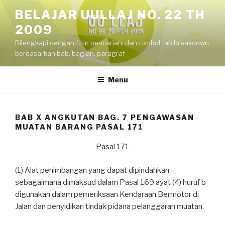
Skip
BELAJAR UULLAJ NO. 22 TH
to
2009
content
Dilengkapi dengan fitur pencarian, dan tombol tab breakdown
berdasarkan bab, bagian, paragraf
Menu
BAB X ANGKUTAN BAG. 7 PENGAWASAN
MUATAN BARANG PASAL 171
Pasal 171
(1) Alat penimbangan yang dapat dipindahkan
sebagaimana dimaksud dalam Pasal 169 ayat (4) huruf b
digunakan dalam pemeriksaan Kendaraan Bermotor di
Jalan dan penyidikan tindak pidana pelanggaran muatan.