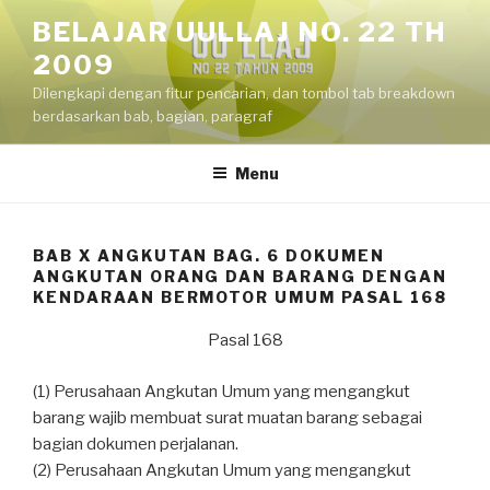
Skip
BELAJAR UULLAJ NO. 22 TH
to
2009
content
Dilengkapi dengan fitur pencarian, dan tombol tab breakdown
berdasarkan bab, bagian, paragraf
Menu
BAB X ANGKUTAN BAG. 6 DOKUMEN
ANGKUTAN ORANG DAN BARANG DENGAN
KENDARAAN BERMOTOR UMUM PASAL 168
Pasal 168
(1) Perusahaan Angkutan Umum yang mengangkut
barang wajib membuat surat muatan barang sebagai
bagian dokumen perjalanan.
(2) Perusahaan Angkutan Umum yang mengangkut