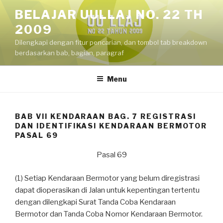
Skip
BELAJAR UULLAJ NO. 22 TH
to
2009
content
Dilengkapi dengan fitur pencarian, dan tombol tab breakdown
berdasarkan bab, bagian, paragraf
Menu
BAB VII KENDARAAN BAG. 7 REGISTRASI
DAN IDENTIFIKASI KENDARAAN BERMOTOR
PASAL 69
Pasal 69
(1) Setiap Kendaraan Bermotor yang belum diregistrasi
dapat dioperasikan di Jalan untuk kepentingan tertentu
dengan dilengkapi Surat Tanda Coba Kendaraan
Bermotor dan Tanda Coba Nomor Kendaraan Bermotor.