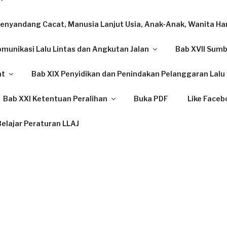
enyandang Cacat, Manusia Lanjut Usia, Anak-Anak, Wanita Ham
omunikasi Lalu Lintas dan Angkutan Jalan
Bab XVII Sum
at
Bab XIX Penyidikan dan Penindakan Pelanggaran Lalu 
Bab XXI Ketentuan Peralihan
Buka PDF
Like Faceb
elajar Peraturan LLAJ