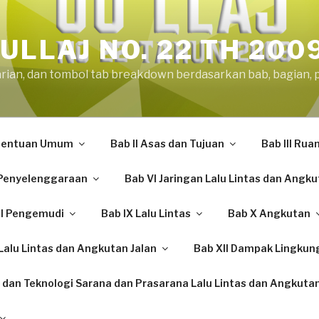
ULLAJ NO. 22 TH 200
arian, dan tombol tab breakdown berdasarkan bab, bagian, 
etentuan Umum
Bab II Asas dan Tujuan
Bab III Rua
Penyelenggaraan
Bab VI Jaringan Lalu Lintas dan Angku
II Pengemudi
Bab IX Lalu Lintas
Bab X Angkutan
alu Lintas dan Angkutan Jalan
Bab XII Dampak Lingkun
 dan Teknologi Sarana dan Prasarana Lalu Lintas dan Angkutan