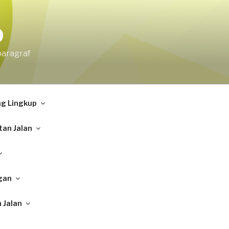
9
paragraf
ng Lingkup
tan Jalan
gan
 Jalan