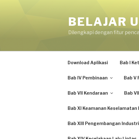
Skip
to
BELAJAR U
content
Dilengkapi dengan fitur penc
Download Aplikasi
Bab I K
Bab IV Pembinaan
Bab V 
Bab VII Kendaraan
Bab VI
Bab XI Keamanan Keselamatan L
Bab XIII Pengembangan Industri
Bab XIV Kecelakaan Lalu Lintas