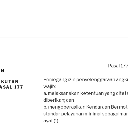
Pasal 17
AN
Pemegang izin penyelenggaraan angku
GKUTAN
wajib:
ASAL 177
a. melaksanakan ketentuan yang diteta
diberikan; dan
b. mengoperasikan Kendaraan Bermot
standar pelayanan minimal sebagaiman
ayat (1).