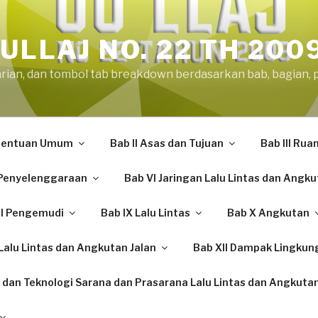
ULLAJ NO. 22 TH 200
arian, dan tombol tab breakdown berdasarkan bab, bagian, 
etentuan Umum
Bab II Asas dan Tujuan
Bab III Rua
Penyelenggaraan
Bab VI Jaringan Lalu Lintas dan Angku
II Pengemudi
Bab IX Lalu Lintas
Bab X Angkutan
alu Lintas dan Angkutan Jalan
Bab XII Dampak Lingkun
 dan Teknologi Sarana dan Prasarana Lalu Lintas dan Angkutan