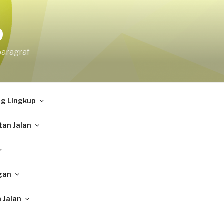
9
paragraf
ng Lingkup
tan Jalan
gan
 Jalan