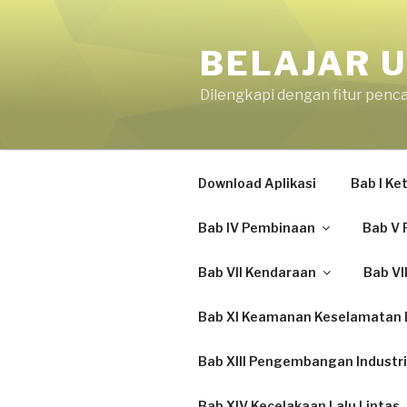
Skip
to
BELAJAR U
content
Dilengkapi dengan fitur penc
Download Aplikasi
Bab I K
Bab IV Pembinaan
Bab V 
Bab VII Kendaraan
Bab VI
Bab XI Keamanan Keselamatan L
Bab XIII Pengembangan Industri
Bab XIV Kecelakaan Lalu Lintas