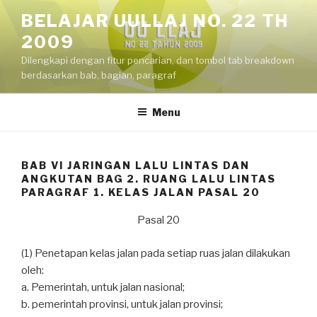
Skip
BELAJAR UULLAJ NO. 22 TH
to
2009
content
Dilengkapi dengan fitur pencarian, dan tombol tab breakdown
berdasarkan bab, bagian, paragraf
Menu
BAB VI JARINGAN LALU LINTAS DAN
ANGKUTAN BAG 2. RUANG LALU LINTAS
PARAGRAF 1. KELAS JALAN PASAL 20
Pasal 20
(1) Penetapan kelas jalan pada setiap ruas jalan dilakukan
oleh:
a. Pemerintah, untuk jalan nasional;
b. pemerintah provinsi, untuk jalan provinsi;