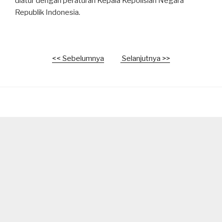
diatur dengan peraturan Kepala Kepolisian Negara
Republik Indonesia.
<< Sebelumnya
Selanjutnya >>