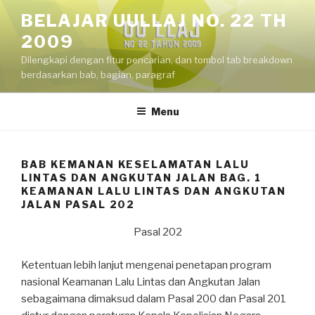
Skip
BELAJAR UULLAJ NO. 22 TH
to
2009
content
Dilengkapi dengan fitur pencarian, dan tombol tab breakdown
berdasarkan bab, bagian, paragraf
Menu
BAB KEMANAN KESELAMATAN LALU
LINTAS DAN ANGKUTAN JALAN BAG. 1
KEAMANAN LALU LINTAS DAN ANGKUTAN
JALAN PASAL 202
Pasal 202
Ketentuan lebih lanjut mengenai penetapan program
nasional Keamanan Lalu Lintas dan Angkutan Jalan
sebagaimana dimaksud dalam Pasal 200 dan Pasal 201