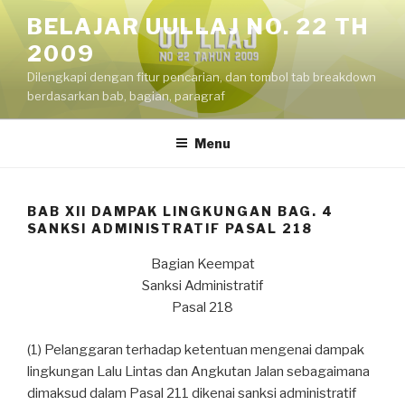
Skip
BELAJAR UULLAJ NO. 22 TH
to
2009
content
Dilengkapi dengan fitur pencarian, dan tombol tab breakdown
berdasarkan bab, bagian, paragraf
Menu
BAB XII DAMPAK LINGKUNGAN BAG. 4
SANKSI ADMINISTRATIF PASAL 218
Bagian Keempat
Sanksi Administratif
Pasal 218
(1) Pelanggaran terhadap ketentuan mengenai dampak
lingkungan Lalu Lintas dan Angkutan Jalan sebagaimana
dimaksud dalam Pasal 211 dikenai sanksi administratif