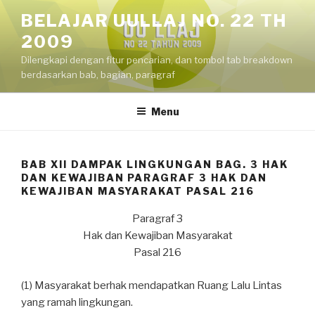
Skip
BELAJAR UULLAJ NO. 22 TH
to
2009
content
Dilengkapi dengan fitur pencarian, dan tombol tab breakdown
berdasarkan bab, bagian, paragraf
Menu
BAB XII DAMPAK LINGKUNGAN BAG. 3 HAK
DAN KEWAJIBAN PARAGRAF 3 HAK DAN
KEWAJIBAN MASYARAKAT PASAL 216
Paragraf 3
Hak dan Kewajiban Masyarakat
Pasal 216
(1) Masyarakat berhak mendapatkan Ruang Lalu Lintas
yang ramah lingkungan.