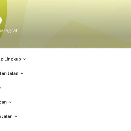
9
paragraf
ng Lingkup
tan Jalan
gan
 Jalan