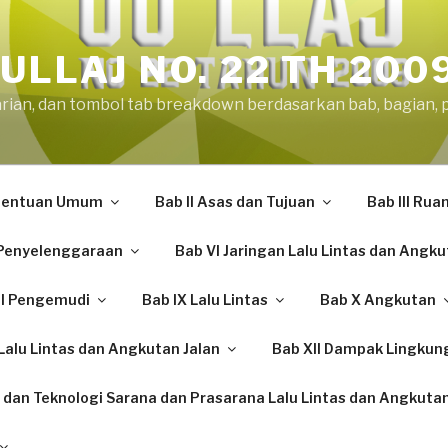
ULLAJ NO. 22 TH 200
arian, dan tombol tab breakdown berdasarkan bab, bagian, 
etentuan Umum
Bab II Asas dan Tujuan
Bab III Rua
Penyelenggaraan
Bab VI Jaringan Lalu Lintas dan Angku
II Pengemudi
Bab IX Lalu Lintas
Bab X Angkutan
alu Lintas dan Angkutan Jalan
Bab XII Dampak Lingkun
 dan Teknologi Sarana dan Prasarana Lalu Lintas dan Angkutan