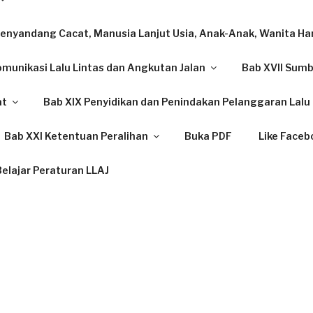
enyandang Cacat, Manusia Lanjut Usia, Anak-Anak, Wanita Ham
omunikasi Lalu Lintas dan Angkutan Jalan
Bab XVII Sum
at
Bab XIX Penyidikan dan Penindakan Pelanggaran Lalu 
Bab XXI Ketentuan Peralihan
Buka PDF
Like Faceb
elajar Peraturan LLAJ