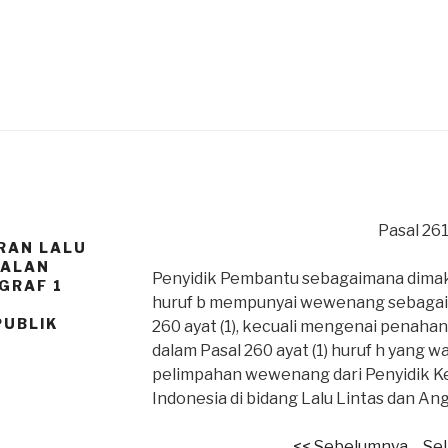
N
Pasal 26
RAN LALU
JALAN
Penyidik Pembantu sebagaimana dimaks
AGRAF 1
huruf b mempunyai wewenang sebagai
PUBLIK
260 ayat (1), kecuali mengenai penah
dalam Pasal 260 ayat (1) huruf h yang w
pelimpahan wewenang dari Penyidik Ke
Indonesia di bidang Lalu Lintas dan An
<< Sebelumnya
Sel