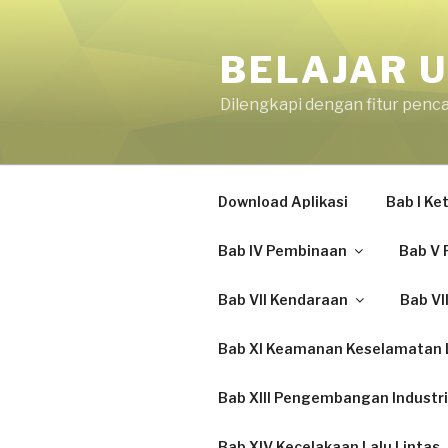
Skip
to
BELAJAR U
content
Dilengkapi dengan fitur penc
Download Aplikasi
Bab I K
Bab IV Pembinaan
Bab V 
Bab VII Kendaraan
Bab VI
Bab XI Keamanan Keselamatan L
Bab XIII Pengembangan Industri
Bab XIV Kecelakaan Lalu Lintas