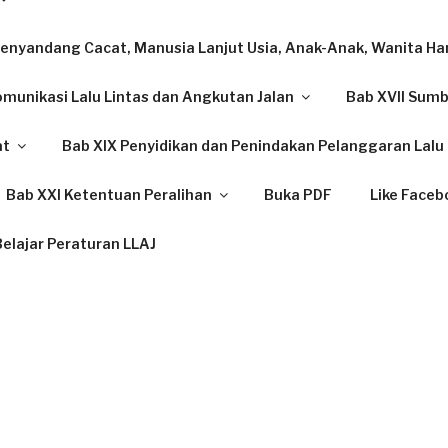
enyandang Cacat, Manusia Lanjut Usia, Anak-Anak, Wanita Ham
omunikasi Lalu Lintas dan Angkutan Jalan
Bab XVII Sum
at
Bab XIX Penyidikan dan Penindakan Pelanggaran Lalu 
Bab XXI Ketentuan Peralihan
Buka PDF
Like Faceb
elajar Peraturan LLAJ