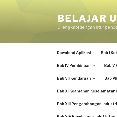
Skip
to
BELAJAR U
content
Dilengkapi dengan fitur penc
Download Aplikasi
Bab I K
Bab IV Pembinaan
Bab V 
Bab VII Kendaraan
Bab VI
Bab XI Keamanan Keselamatan L
Bab XIII Pengembangan Industri
Bab XIV Kecelakaan Lalu Lintas