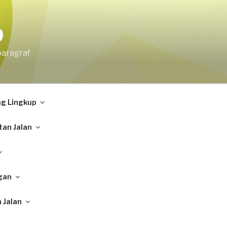
9
paragraf
ng Lingkup
tan Jalan
gan
 Jalan