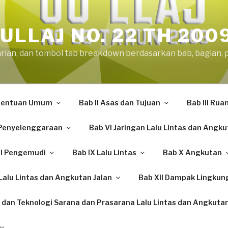
ULLAJ NO. 22 TH 200
arian, dan tombol tab breakdown berdasarkan bab, bagian, 
etentuan Umum
Bab II Asas dan Tujuan
Bab III Rua
Penyelenggaraan
Bab VI Jaringan Lalu Lintas dan Angku
II Pengemudi
Bab IX Lalu Lintas
Bab X Angkutan
alu Lintas dan Angkutan Jalan
Bab XII Dampak Lingkun
 dan Teknologi Sarana dan Prasarana Lalu Lintas dan Angkutan