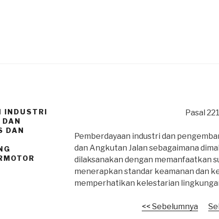
 INDUSTRI
Pasal 22
 DAN
S DAN
Pemberdayaan industri dan pengemban
2
dan Angkutan Jalan sebagaimana dimaks
NG
RMOTOR
dilaksanakan dengan memanfaatkan su
menerapkan standar keamanan dan ke
memperhatikan kelestarian lingkunga
<< Sebelumnya
Se