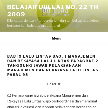
Skip
BELAJAR UULLAJ NO. 22 TH
to
2009
content
Dilengkapi dengan fitur pencarian, dan tombol tab breakdown
berdasarkan bab, bagian, paragraf
Menu
BAB IX LALU LINTAS BAG. 1 MANAJEMEN
DAN REKAYASA LALU LINTAS PARAGRAF 2
TANGGUNG JAWAB PELAKSANAAN
MANAJEMEN DAN REKAYASA LALU LINTAS
PASAL 98
Pasal 98
(1) Penanggung jawab pelaksana Manajemen dan
Rekayasa Lalu Lintas wajib berkoordinasi dan membuat
analisis, evaluasi, dan laporan pelaksanaan berdasarkan