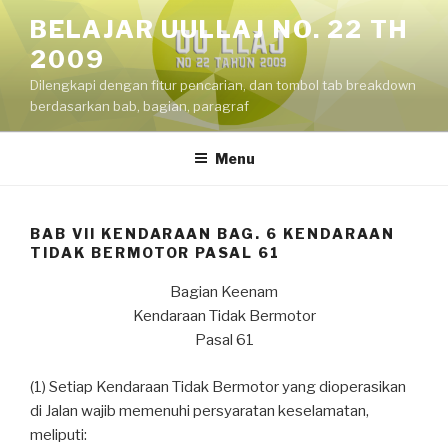
Skip
BELAJAR UULLAJ NO. 22 TH
to
2009
content
Dilengkapi dengan fitur pencarian, dan tombol tab breakdown
berdasarkan bab, bagian, paragraf
Menu
BAB VII KENDARAAN BAG. 6 KENDARAAN
TIDAK BERMOTOR PASAL 61
Bagian Keenam
Kendaraan Tidak Bermotor
Pasal 61
(1) Setiap Kendaraan Tidak Bermotor yang dioperasikan
di Jalan wajib memenuhi persyaratan keselamatan,
meliputi: