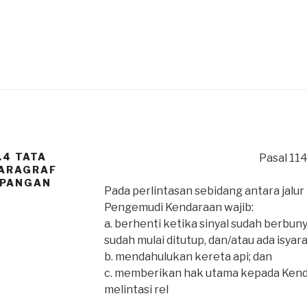
.4 TATA
Pasal 11
PARAGRAF
MPANGAN
Pada perlintasan sebidang antara jalur 
Pengemudi Kendaraan wajib:
a. berhenti ketika sinyal sudah berbuny
sudah mulai ditutup, dan/atau ada isyarat
b. mendahulukan kereta api; dan
c. memberikan hak utama kepada Kenda
melintasi rel