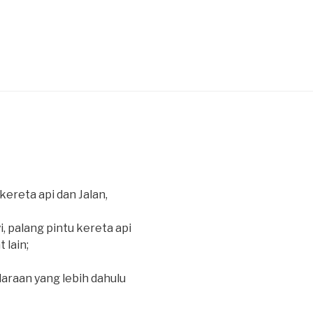
4
kereta api dan Jalan,
i, palang pintu kereta api
 lain;
raan yang lebih dahulu