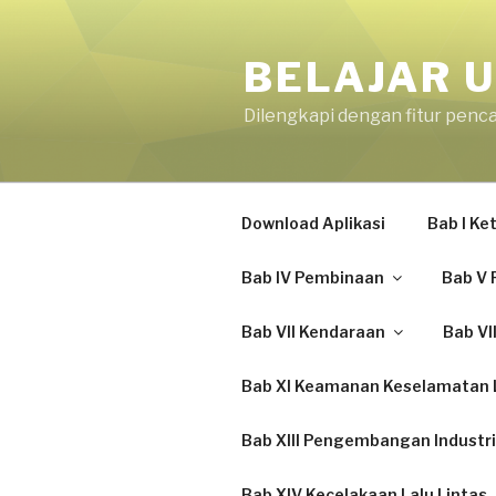
Skip
to
BELAJAR U
content
Dilengkapi dengan fitur penc
Download Aplikasi
Bab I K
Bab IV Pembinaan
Bab V 
Bab VII Kendaraan
Bab VI
Bab XI Keamanan Keselamatan L
Bab XIII Pengembangan Industri
Bab XIV Kecelakaan Lalu Lintas