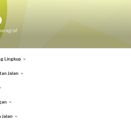
9
paragraf
ng Lingkup
tan Jalan
gan
 Jalan