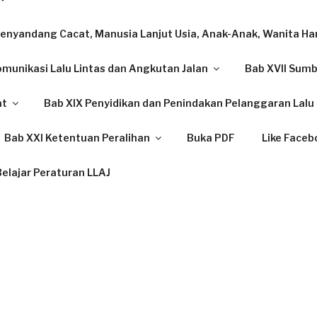
enyandang Cacat, Manusia Lanjut Usia, Anak-Anak, Wanita Ham
omunikasi Lalu Lintas dan Angkutan Jalan
Bab XVII Sum
at
Bab XIX Penyidikan dan Penindakan Pelanggaran Lalu 
Bab XXI Ketentuan Peralihan
Buka PDF
Like Faceb
elajar Peraturan LLAJ