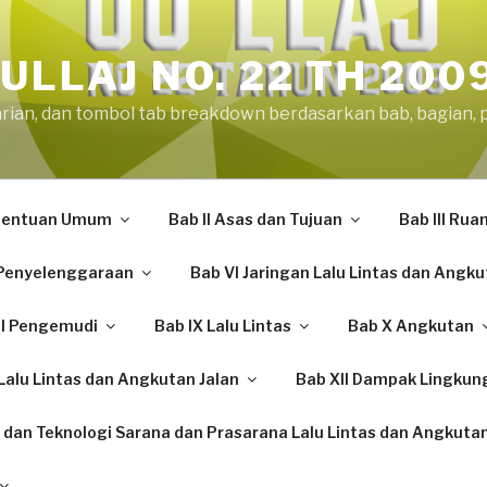
ULLAJ NO. 22 TH 200
arian, dan tombol tab breakdown berdasarkan bab, bagian, 
etentuan Umum
Bab II Asas dan Tujuan
Bab III Rua
Penyelenggaraan
Bab VI Jaringan Lalu Lintas dan Angku
II Pengemudi
Bab IX Lalu Lintas
Bab X Angkutan
alu Lintas dan Angkutan Jalan
Bab XII Dampak Lingkun
 dan Teknologi Sarana dan Prasarana Lalu Lintas dan Angkutan