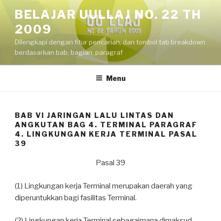
Skip
BELAJAR UULLAJ NO. 22 TH
to
2009
content
Dilengkapi dengan fitur pencarian, dan tombol tab breakdown
berdasarkan bab, bagian, paragraf
Menu
BAB VI JARINGAN LALU LINTAS DAN
ANGKUTAN BAG 4. TERMINAL PARAGRAF
4. LINGKUNGAN KERJA TERMINAL PASAL
39
Pasal 39
(1) Lingkungan kerja Terminal merupakan daerah yang
diperuntukkan bagi fasilitas Terminal.
(2) Lingkungan kerja Terminal sebagaimana dimaksud