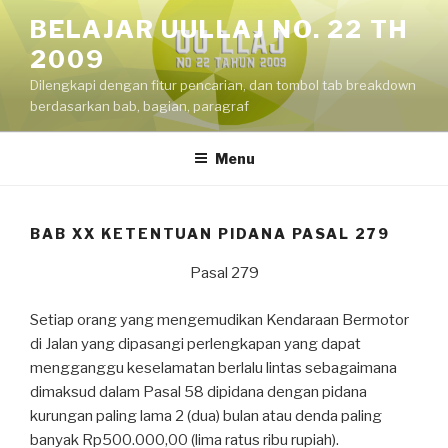
Skip
BELAJAR UULLAJ NO. 22 TH
to
2009
content
Dilengkapi dengan fitur pencarian, dan tombol tab breakdown
berdasarkan bab, bagian, paragraf
Menu
BAB XX KETENTUAN PIDANA PASAL 279
Pasal 279
Setiap orang yang mengemudikan Kendaraan Bermotor
di Jalan yang dipasangi perlengkapan yang dapat
mengganggu keselamatan berlalu lintas sebagaimana
dimaksud dalam Pasal 58 dipidana dengan pidana
kurungan paling lama 2 (dua) bulan atau denda paling
banyak Rp500.000,00 (lima ratus ribu rupiah).