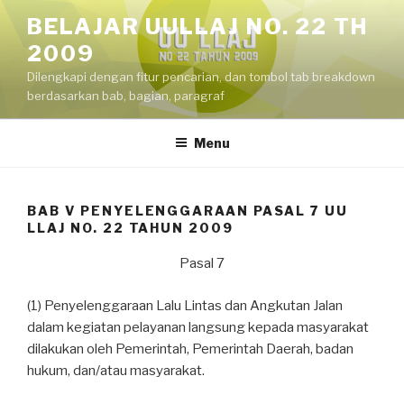
Skip
BELAJAR UULLAJ NO. 22 TH
to
2009
content
Dilengkapi dengan fitur pencarian, dan tombol tab breakdown
berdasarkan bab, bagian, paragraf
Menu
BAB V PENYELENGGARAAN PASAL 7 UU
LLAJ NO. 22 TAHUN 2009
Pasal 7
(1) Penyelenggaraan Lalu Lintas dan Angkutan Jalan
dalam kegiatan pelayanan langsung kepada masyarakat
dilakukan oleh Pemerintah, Pemerintah Daerah, badan
hukum, dan/atau masyarakat.