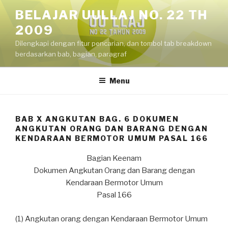
Skip
BELAJAR UULLAJ NO. 22 TH
to
2009
content
Dilengkapi dengan fitur pencarian, dan tombol tab breakdown
berdasarkan bab, bagian, paragraf
Menu
BAB X ANGKUTAN BAG. 6 DOKUMEN
ANGKUTAN ORANG DAN BARANG DENGAN
KENDARAAN BERMOTOR UMUM PASAL 166
Bagian Keenam
Dokumen Angkutan Orang dan Barang dengan
Kendaraan Bermotor Umum
Pasal 166
(1) Angkutan orang dengan Kendaraan Bermotor Umum