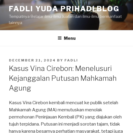
Skip
FADLI YUDA PRIHADI BLOG
to
Tempatnya Belajar ilmu-ilmu Jualan dan ilmu-ilmu bermanfaat
content
lainnya
Menu
POSTED
DECEMBER 21, 2024
BY
FADLI
ON
Kasus Vina Cirebon: Menelusuri
Kejanggalan Putusan Mahkamah
Agung
Kasus Vina Cirebon kembali mencuat ke publik setelah
Mahkamah Agung (MA) memutuskan menolak
permohonan Peninjauan Kembali (PK) yang diajukan oleh
tujuh terpidana. Putusan ini menjadi sorotan tajam, tidak
hanya karena besarnya perhatian masyarakat, tetapi juga