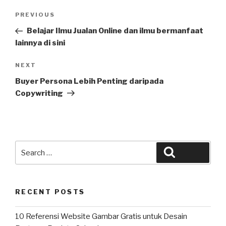
Post
Previous
PREVIOUS
navigation
Post
Belajar Ilmu Jualan Online dan ilmu bermanfaat
lainnya di sini
Next
NEXT
Post
Buyer Persona Lebih Penting daripada
Copywriting
Search
Search
for:
RECENT POSTS
10 Referensi Website Gambar Gratis untuk Desain