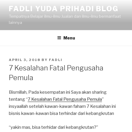
Skip
FADLI YUDA PRIHADI BLOG
to
Tempatnya Belajar ilmu-ilmu Jualan dan ilmu-ilmu bermanfaat
content
lainnya
Menu
POSTED
APRIL 3, 2018
BY
FADLI
ON
7 Kesalahan Fatal Pengusaha
Pemula
Bismillah, Pada kesempatan ini Saya akan sharing
tentang “
7 Kesalahan Fatal Pengusaha Pemula
”
insyaallah setelah kawan-kawan faham 7 Kesalahan ini
bisnis kawan-kawan bisa terhindar dari kebangkrutan
“yakin mas, bisa terhidar dari kebangkrutan?”