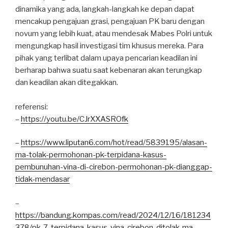
dinamika yang ada, langkah-langkah ke depan dapat
mencakup pengajuan grasi, pengajuan PK baru dengan
novum yang lebih kuat, atau mendesak Mabes Polri untuk
mengungkap hasil investigasi tim khusus mereka. Para
pihak yang terlibat dalam upaya pencarian keadilan ini
berharap bahwa suatu saat kebenaran akan terungkap
dan keadilan akan ditegakkan.
referensi:
–
https://youtu.be/CJrXXASROfk
–
https://www.liputan6.com/hot/read/5839195/alasan-
ma-tolak-permohonan-pk-terpidana-kasus-
pembunuhan-vina-di-cirebon-permohonan-pk-dianggap-
tidak-mendasar
–
https://bandung.kompas.com/read/2024/12/16/181234
378/pk-7-terpidana-kasus-vina-cirebon-ditolak-ma-