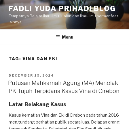
Skip
FADLI YUDA PRIHADI BLOG
to
Tempatnya Belajar ilmu-ilmu Jualan dan ilmu-ilmu bermanfaat
content
lainnya
Menu
TAG:
VINA DAN EKI
POSTED
DECEMBER 19, 2024
ON
Putusan Mahkamah Agung (MA) Menolak
PK Tujuh Terpidana Kasus Vina di Cirebon
Latar Belakang Kasus
Kasus kematian Vina dan Eki di Cirebon pada tahun 2016
mengundang perhatian publik secara luas. Delapan orang,