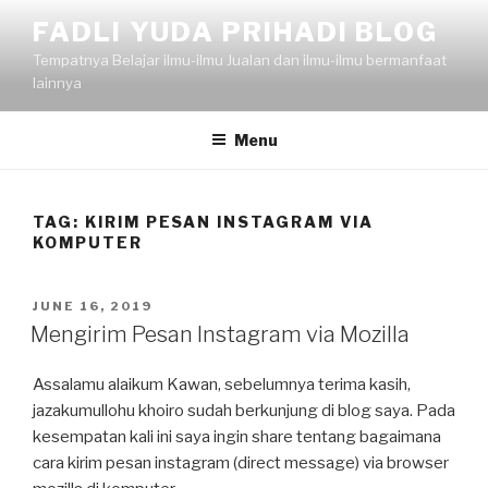
Skip
FADLI YUDA PRIHADI BLOG
to
Tempatnya Belajar ilmu-ilmu Jualan dan ilmu-ilmu bermanfaat
content
lainnya
Menu
TAG:
KIRIM PESAN INSTAGRAM VIA
KOMPUTER
POSTED
JUNE 16, 2019
ON
Mengirim Pesan Instagram via Mozilla
Assalamu alaikum Kawan, sebelumnya terima kasih,
jazakumullohu khoiro sudah berkunjung di blog saya. Pada
kesempatan kali ini saya ingin share tentang bagaimana
cara kirim pesan instagram (direct message) via browser